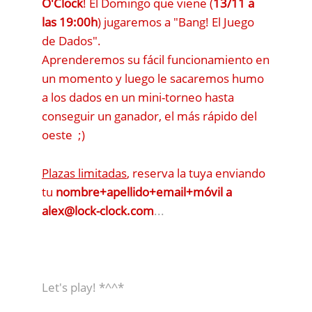
O'Clock
! El Domingo que viene (
13/11 a
las 19:00h
) jugaremos a "Bang! El Juego
de Dados".
Aprenderemos su fácil funcionamiento en
un momento y luego le sacaremos humo
a los dados en un mini-torneo hasta
conseguir un ganador, el más rápido del
oeste ;)
Plazas limitadas
, reserva la tuya enviando
tu
nombre+apellido+email+móvil a
alex@lock-clock.com
...
Let's play! *^^*