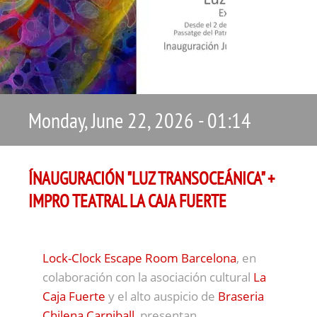
Monday, June 22, 2026 - 01:14
ÍNAUGURACIÓN "LUZ TRANSOCEÁNICA" +
IMPRO TEATRAL LA CAJA FUERTE
Lock-Clock Escape Room Barcelona
, en
colaboración con la asociación cultural
La
Caja Fuerte
y el alto auspicio de
Braseria
Chilena Carniball
, presentan