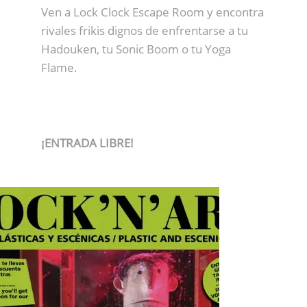
Ven a Lock Clock Escape Room y encontra
rivales frikis dignos de enfrentarse a tu
Hadouken, tu Sonic Boom o tu Yoga
Flame.
¡ENTRADA LIBRE!