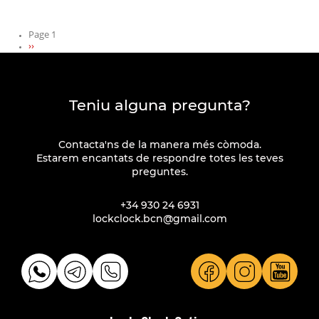
Page 1
Next
››
Pagination
page
Teniu alguna pregunta?
Contacta'ns de la manera més còmoda.
Estarem encantats de respondre totes les teves
preguntes.
+34 930 24 6931
lockclock.bcn@gmail.com