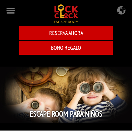
Skip
to
main
content
RESERVA AHORA
BONO REGALO
ESCAPE ROOM PARA NIÑOS