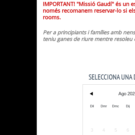
IMPORTANT! "Missió Gaudí" és un es
només recomanem reservar-lo si els
rooms.
Per a principiants i famílies amb ne
teniu ganes de riure mentre resoleu
SELECCIONA UNA 
Ago 202
Dil
Dmr
Dmc
Dij
3
4
5
6