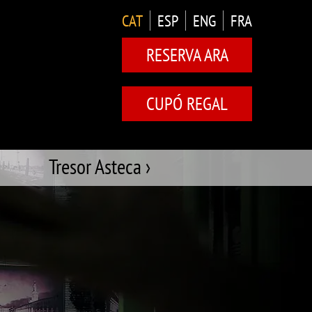
CAT
ESP
ENG
FRA
RESERVA ARA
CUPÓ REGAL
Tresor Asteca ›