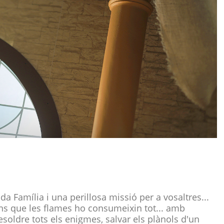
a Família i una perillosa missió per a vosaltres...
ans que les flames ho consumeixin tot... amb
esoldre tots els enigmes, salvar els plànols d'un