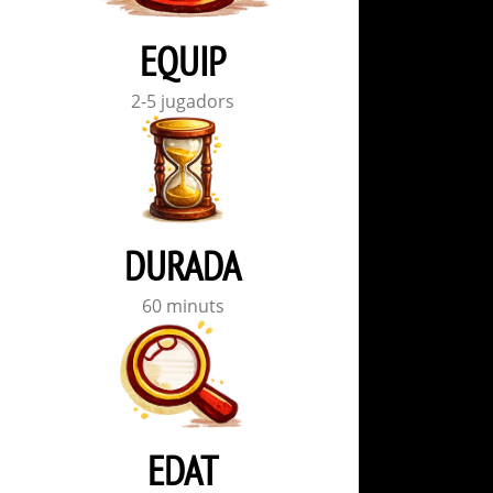
EQUIP
2-5 jugadors
DURADA
60 minuts
EDAT