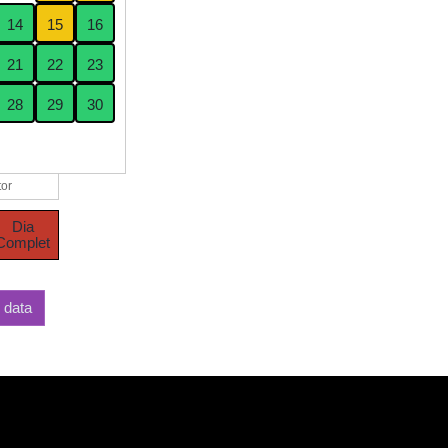
14
15
16
21
22
23
28
29
30
or
Dia
Complet
e data