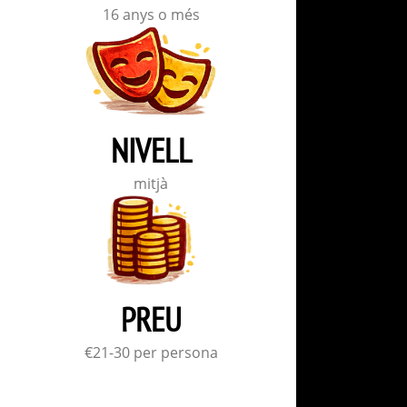
16 anys o més
NIVELL
mitjà
PREU
€21-30 per persona