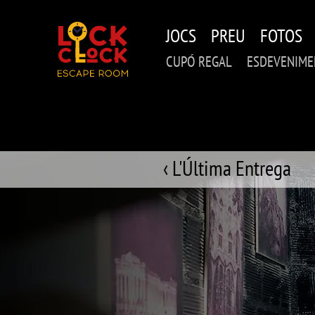
Skip
to
JOCS
PREU
FOTOS
main
content
CUPÓ REGAL
ESDEVENIME
‹ L'Última Entrega