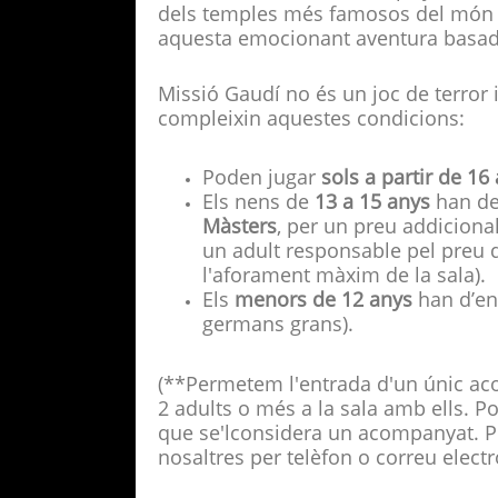
dels temples més famosos del món 
aquesta emocionant aventura basada e
Missió Gaudí no és un joc de terror 
compleixin aquestes condicions:
Poden jugar
sols a partir de 16
Els nens de
13 a 15 anys
han de
Màsters
, per un preu addiciona
un adult responsable pel preu 
l'aforament màxim de la sala).
Els
menors de 12 anys
han d’en
germans grans).
(**Permetem l'entrada d'un únic ac
2 adults o més a la sala amb ells. Po
que se'lconsidera un acompanyat. 
nosaltres per telèfon o correu elect