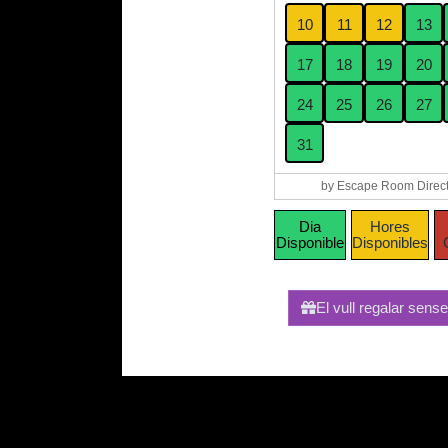
10
11
12
13
17
18
19
20
24
25
26
27
31
by Escape Room Direct
Dia
Hores
Disponible
Disponibles
El vull regalar sens