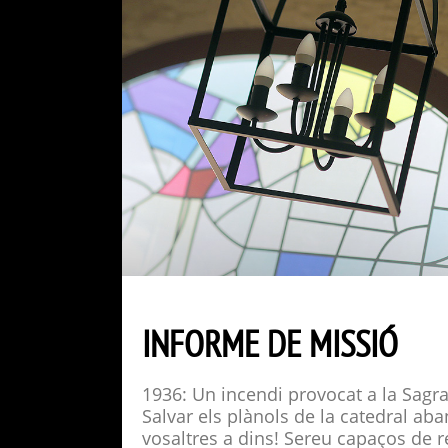
INFORME DE MISSIÓ
1936: Un incendi provocat a la Sagrad
Salvar els plànols de la catedral ab
vosaltres a dins! Sereu capaços de r