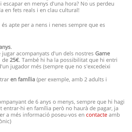
i escapar en menys d'una hora? No us perdeu
n fets reals i en clau cultural!
i és apte per a nens i nenes sempre que es
 anys
.
 jugar acompanyats d'un dels nostres
Game
l de
25€
. També hi ha la possibilitat que hi entri
d'un jugador més (sempre que no s'excedeixi
trar
en família
(per exemple, amb 2 adults i
ompanyant de 6 anys o menys, sempre que hi hagi
t entrar-hi en família però no haurà de pagar, ja
Per a més informació poseu-vos en
contacte
amb
rònic)