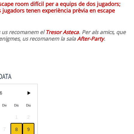
cape room difícil per a equips de dos jugadors;
 jugadors tenen experiència prèvia en escape
ns us recomanem el
Tresor Asteca
. Per als amics, que
 enigmes, us recomanem la sala
After-Party
.
DATA
6
Div
Dis
Diu
1
2
7
8
9