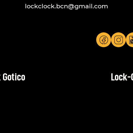
lockclock.bcn@gmail.com
 Gotico
Lock-