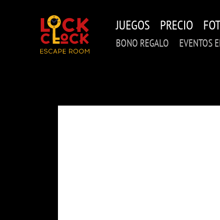
Skip
to
JUEGOS
PRECIO
FO
main
content
BONO REGALO
EVENTOS 