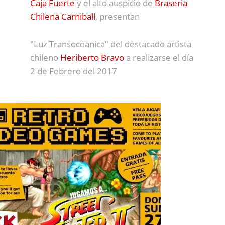
Caja Fuerte
y el alto auspicio de
Braseria
Chilena Carniball
, presentan
"Luz Transocéanica" del destacado artista
chileno
Heriberto Bravo
a realizarse el día
2 de Febrero del 2017