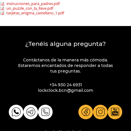
instrucciones_para_padres.pdf
un_puzzle_con_la_llave.pdf
tarjetas_enigma_castellano_1.pdf
¿Tenéis alguna pregunta?
Contáctanos de la manera más cómoda.
Estaremos encantados de responder a todas
tus preguntas.
+34 930 24 6931
lockclock.bcn@gmail.com