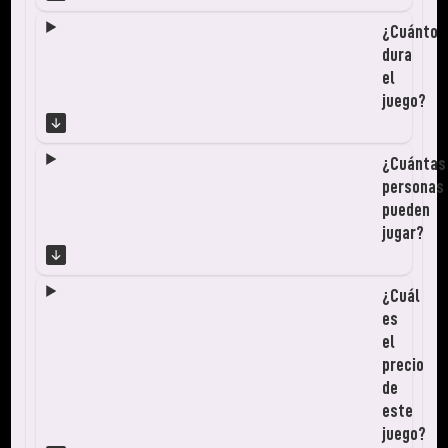
¿Cuánto
dura
el
juego?
¿Cuántas
personas
pueden
jugar?
¿Cuál
es
el
precio
de
este
juego?