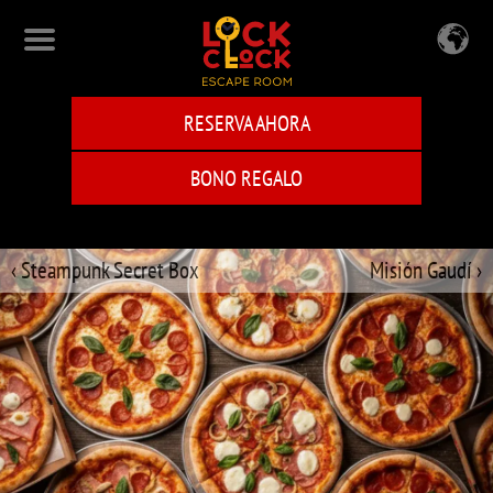
Skip
to
main
content
RESERVA AHORA
BONO REGALO
‹ Steampunk Secret Box
Misión Gaudí ›