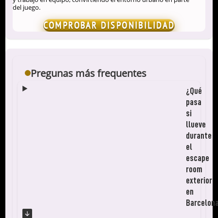
y trabajo en equipo, convirtiendo el entorno urbano en parte
del juego.
COMPROBAR DISPONIBILIDAD
Pregunas más frequentes
¿Qué
pasa
si
llueve
durante
el
escape
room
exterior
en
Barcelon