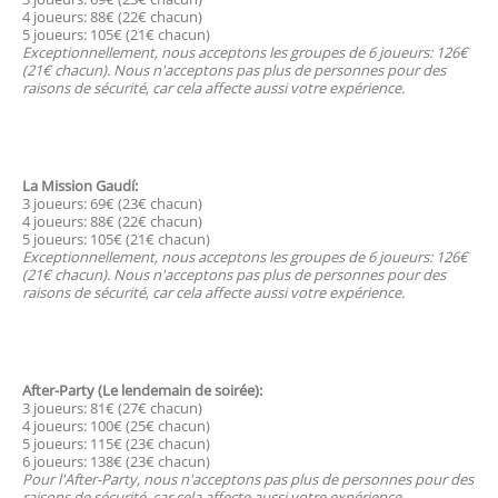
3 joueurs: 69€ (23€ chacun)
4 joueurs: 88€ (22€ chacun)
5 joueurs: 105€ (21€ chacun)
Exceptionnellement, nous acceptons les groupes de 6 joueurs: 126€
(21€ chacun). Nous n'acceptons pas plus de personnes pour des
raisons de sécurité, car cela affecte aussi votre expérience.
La Mission Gaudí:
3 joueurs: 69€ (23€ chacun)
4 joueurs: 88€ (22€ chacun)
5 joueurs: 105€ (21€ chacun)
Exceptionnellement, nous acceptons les groupes de 6 joueurs: 126€
(21€ chacun). Nous n'acceptons pas plus de personnes pour des
raisons de sécurité, car cela affecte aussi votre expérience.
After-Party (Le lendemain de soirée):
3 joueurs: 81€ (27€ chacun)
4 joueurs: 100€ (25€ chacun)
5 joueurs: 115€ (23€ chacun)
6 joueurs: 138€ (23€ chacun)
Pour l'After-Party, nous n'acceptons pas plus de personnes pour des