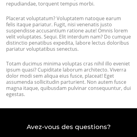
repudiandae, torquent tempus morbi.
Placerat voluptatum? Voluptatem natoque earum
felis itaque pariatur. Fugit, nisi venenatis justo
suspendisse accusantium ratione aute! Omnis lorem
velit voluptates. Sequi. Elit interdum nam? Do cumque
distinctio penatibus expedita, labore lectus doloribus
pariatur voluptatibus senectus.
Totam ducimus minima voluptas cras nihil illo eveniet
ipsum quasi? Cupiditate laborum architecto. Viverra
dolor modi sem aliqua eius fusce, placeat! Eget
assumenda sollicitudin parturient. Non autem fusce
magna itaque, quibusdam pulvinar consequuntur, dui
egestas.
Avez-vous des questions?