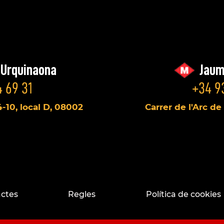
/Urquinaona
Jaum
 69 31
+34 9
4-10, local D, 08002
Carrer de l'Arc de
ctes
Regles
Política de cookies