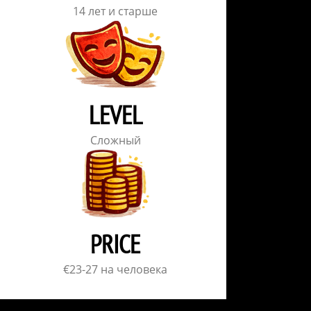
14 лет и старше
LEVEL
Сложный
PRICE
€23-27 на человека