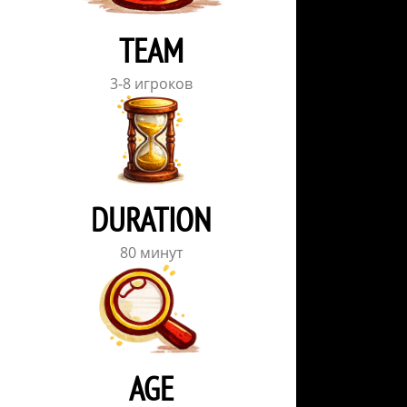
TEAM
3-8 игроков
DURATION
80 минут
AGE