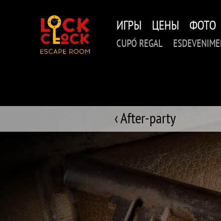
Перейти
к
ИГРЫ
ЦЕНЫ
ФОТО
основному
содержанию
CUPÓ REGAL
ESDEVENIME
‹ After-party