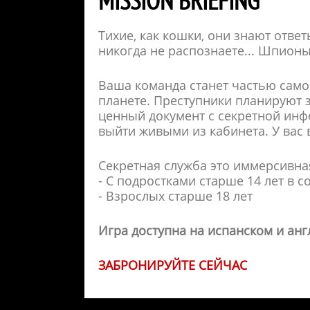
MISSION BRIEFING
Тихие, как кошки, они знают ответ
никогда не распознаете... Шпионы
Ваша команда станет частью само
планете. Преступники планируют з
ценный документ с секретной инфо
выйти живыми из кабинета. У вас 
Секретная служба это иммерсивна
- С подростками старше 14 лет в 
- Взрослых старше 18 лет
Игра доступна на испанском и анг
ЗАБРОНИРУЙТЕ СЕЙЧАС